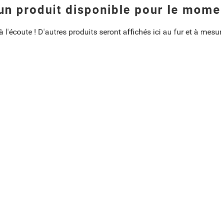
un produit disponible pour le mome
 l'écoute ! D'autres produits seront affichés ici au fur et à mesur
ne liste d'envies
Title))
ion
 à ma liste d'envies
d'envies
ge))
connecté pour ajouter des produits à votre liste d'envies.