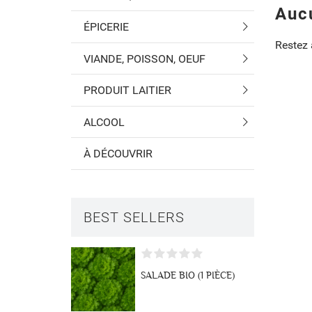
Auc
ÉPICERIE
Restez à
VIANDE, POISSON, OEUF
PRODUIT LAITIER
ALCOOL
À DÉCOUVRIR
BEST SELLERS
Créer u
((modal
Connex
Ajouter
SALADE BIO (1 PIÈCE)
Nom de la liste 
((confirmMessa
Vous devez être 