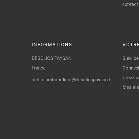
contact 
INFORMATIONS
VOTR
DESCLICS PAYSAN
Suivi 
France
Connex
Créez v
stella.lambourdiere@desclicspaysan.fr
Mes ale