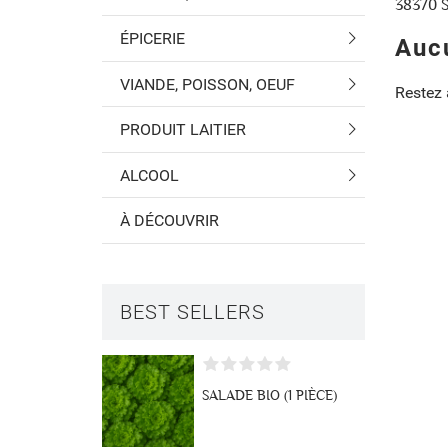
38370 
ÉPICERIE
Auc
VIANDE, POISSON, OEUF
Restez à
PRODUIT LAITIER
ALCOOL
À DÉCOUVRIR
BEST SELLERS
Créer u
((modal
Connex
Ajouter
SALADE BIO (1 PIÈCE)
Nom de la liste 
((confirmMessa
Vous devez être 