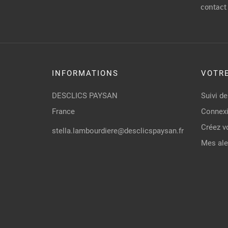
contact 
INFORMATIONS
VOTR
DESCLICS PAYSAN
Suivi 
France
Connex
Créez v
stella.lambourdiere@desclicspaysan.fr
Mes ale