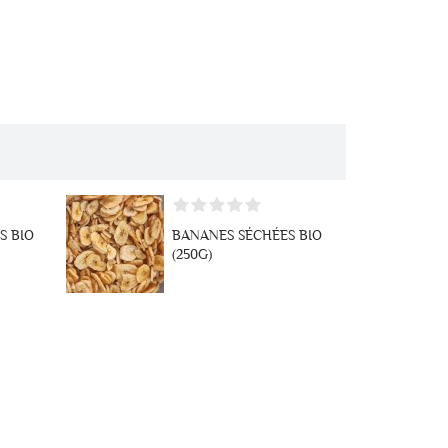
LO
S BIO
BANANES SÉCHÉES BIO
(250G)