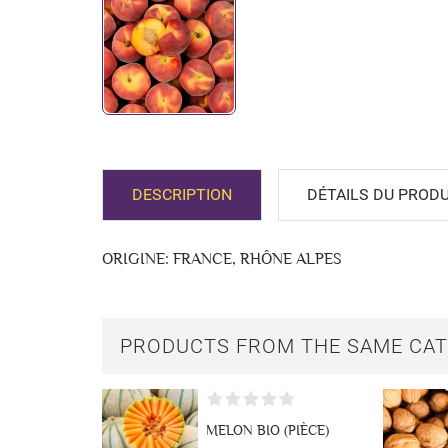
Créer u
DESCRIPTION
DÉTAILS DU PRODU
Connex
Ajouter
Nom de la liste 
ORIGINE: FRANCE, RHÔNE ALPES
Vous devez être 
PRODUCTS FROM THE SAME CA
MELON BIO (PIÈCE)